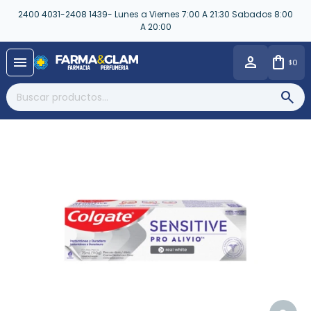
2400 4031-2408 1439- Lunes a Viernes 7:00 A 21:30 Sabados 8:00
A 20:00
close
menu
0
$