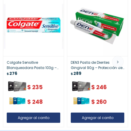
Colgate Sensitive
DEN3 Pasta de Dientes
Blanqueadora Pasta 103g –
Gingival 90g – Protección de
Cuidado para Dientes
276
Encías y Salud Bucal
289
$
$
Sensibles
$
235
$
246
$
248
$
260