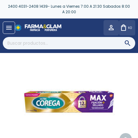
2400 4031-2408 1439- Lunes a Viernes 7:00 A 21:30 Sabados 8:00
A 20:00
close
menu
0
$