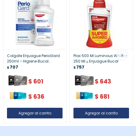
Colgate Enjuague PerioGard
Plax 500 Ml Luminous White +
250ml – Higiene Bucal
250 Ml ¿ Enjuague Bucal
Especializada
707
757
$
$
$
601
$
643
$
636
$
681