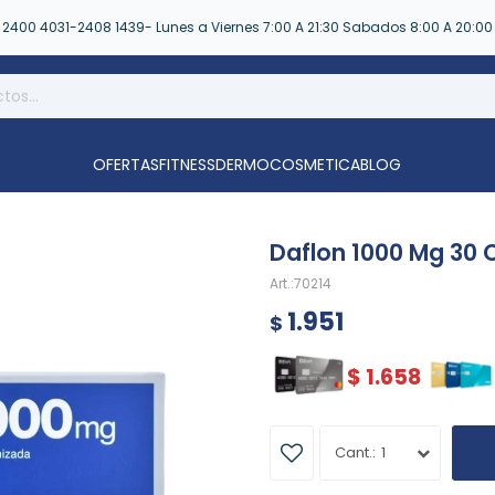
2400 4031-2408 1439- Lunes a Viernes 7:00 A 21:30 Sabados 8:00 A 20:00
OFERTAS
FITNESS
DERMOCOSMETICA
BLOG
Daflon 1000 Mg 30
70214
1.951
$
$
1.658
1