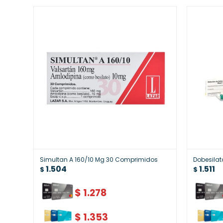
Simultan A 160/10 Mg 30 Comprimidos
Dobesilat
1.504
1.511
$
$
$
1.278
$
1.353