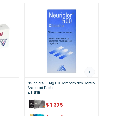
Neuriclor 500 Mg X10 Comprimidos Control
Tric
1.
Ansiedad Fuerte
$
1.618
$
$
1.375