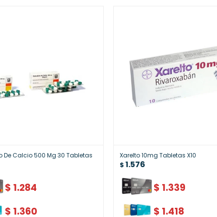
o De Calcio 500 Mg 30 Tabletas
Xarelto 10mg Tabletas X10
1.576
$
$
1.284
$
1.339
$
1.360
$
1.418