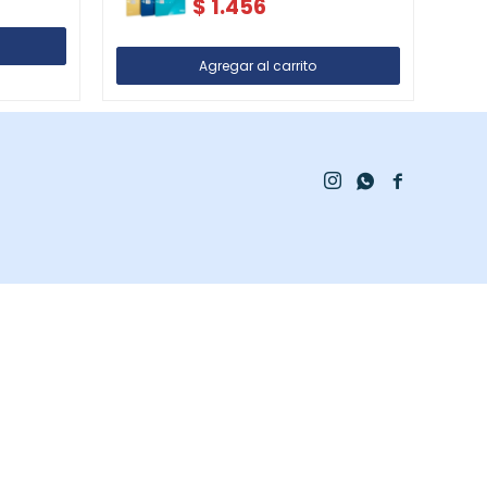
$
1.456


