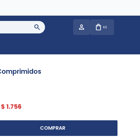
0
$
 Comprimidos
$
1.756
COMPRAR