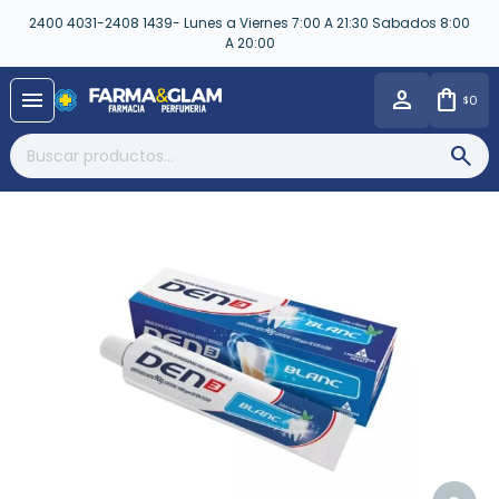
2400 4031-2408 1439- Lunes a Viernes 7:00 A 21:30 Sabados 8:00
A 20:00
close
menu
0
$