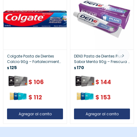
Colgate Pasta de Dientes
DEN3 Pasta de Dientes Plus
Calcio 90g – Fortalecimiento
Sabor Menta 90g – Frescura y
de Dientes
125
Cuidado Completo
170
$
$
$
106
$
144
$
112
$
153