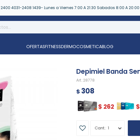
2400 4031-2408 1439- Lunes a Viernes 7:00 A 21:30 Sabados 8:00 A 20:00
OFERTAS
FITNESS
DERMOCOSMETICA
BLOG
Depimiel Banda Sens
28778
308
$
$
262
$
1