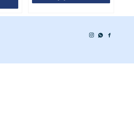


