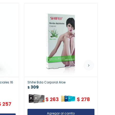
ciales 16
Shifei Bda Corporal Aloe
Shife
309
30
$
$
$
263
$
278
$
257