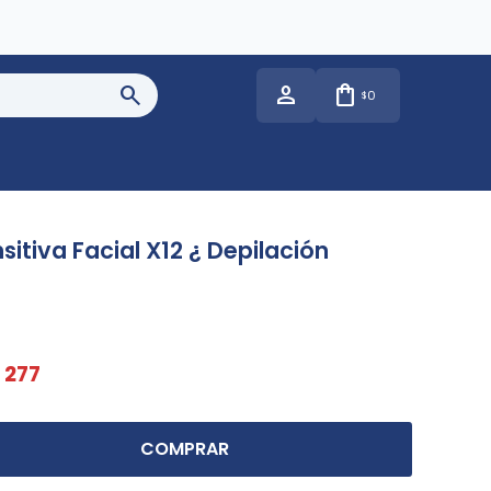
0
$
itiva Facial X12 ¿ Depilación
277
COMPRAR