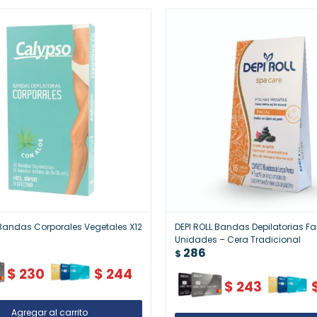
andas Corporales Vegetales X12
DEPI ROLL Bandas Depilatorias Fa
Unidades – Cera Tradicional
286
$
$
230
$
244
$
243