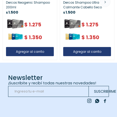
Dercos Neogenic Shampoo
Dercos Shampoo Ultra
200ml
Calmante Cabello Seco
1.500
1.500
$
$
$
1.275
$
1.275
$
1.350
$
1.350
Newsletter
¡Suscribite y recibí todas nuestras novedades!
SUSCRIBIRME


