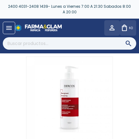
2400 4031-2408 1439- Lunes a Viernes 7:00 A 21:30 Sabados 8:00
A 20:00
close
menu
0
$