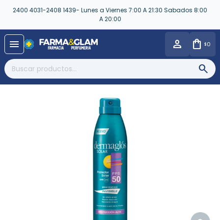
2400 4031-2408 1439- Lunes a Viernes 7:00 A 21:30 Sabados 8:00
A 20:00
close
menu
0
$