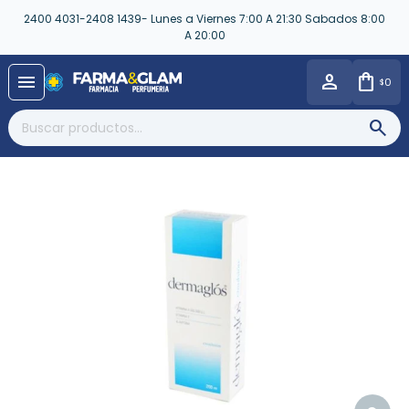
2400 4031-2408 1439- Lunes a Viernes 7:00 A 21:30 Sabados 8:00
A 20:00
close
menu
0
$