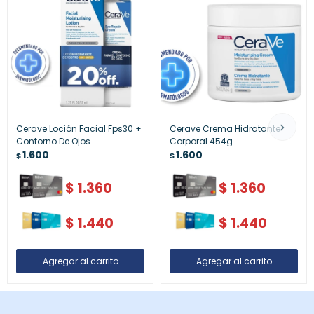
Cerave Loción Facial Fps30 +
Cerave Crema Hidratante
Contorno De Ojos
Corporal 454g
1.600
1.600
$
$
$
1.360
$
1.360
$
1.440
$
1.440