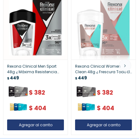
Rexona Clinical Men Sport
Rexona Clinical Women
48g ¿ Máxima Resistencia
Clean 48g ¿ Frescura Todo El
Deportiva
449
Día
449
$
$
$
382
$
382
$
404
$
404