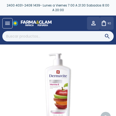
2400 4031-2408 1439- Lunes a Viernes 7:00 A 21:30 Sabados 8:00
A 20:00
close
menu
0
$