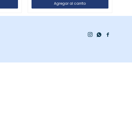


