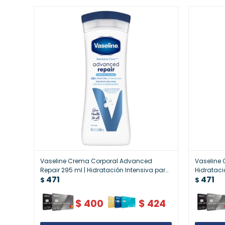
Vaseline Crema Corporal Advanced
Vaseline
Repair 295 ml | Hidratación Intensiva para
Hidrataci
471
471
Piel Seca
$
$
$
400
$
424