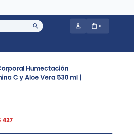
0
$
Corporal Humectación
ina C y Aloe Vera 530 ml |
l
$
427