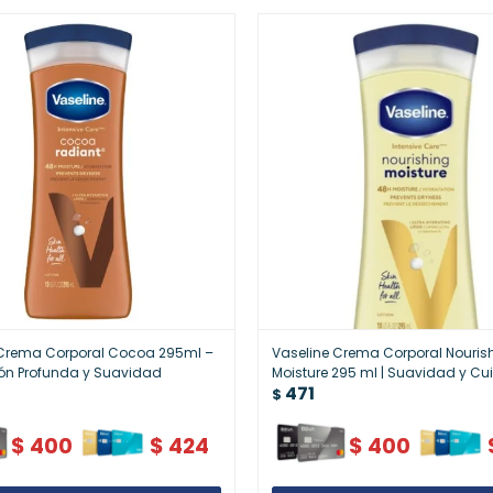
 Crema Corporal Cocoa 295ml –
Vaseline Crema Corporal Nouris
ón Profunda y Suavidad
Moisture 295 ml | Suavidad y C
471
Diario
$
$
400
$
424
$
400