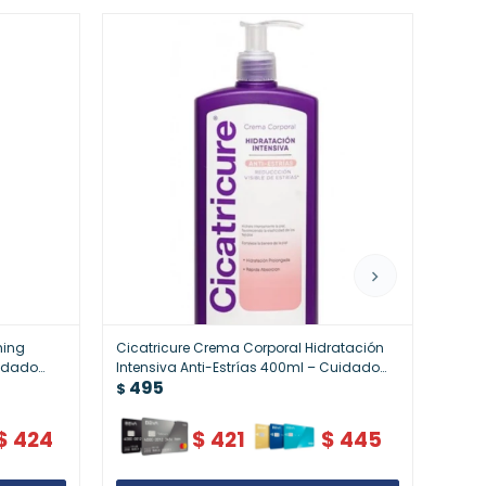
hing
Cicatricure Crema Corporal Hidratación
Cicat
uidado
Intensiva Anti-Estrías 400ml – Cuidado
Inten
495
49
Completo de la Piel
Nutre 
$
$
$
424
$
421
$
445