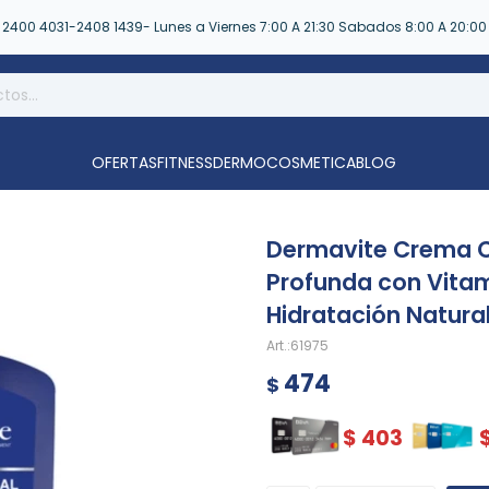
2400 4031-2408 1439- Lunes a Viernes 7:00 A 21:30 Sabados 8:00 A 20:00
OFERTAS
FITNESS
DERMOCOSMETICA
BLOG
Dermavite Crema 
Profunda con Vitam
Hidratación Natura
61975
474
$
$
403