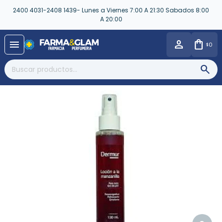
2400 4031-2408 1439- Lunes a Viernes 7:00 A 21:30 Sabados 8:00
A 20:00
close
menu
0
$