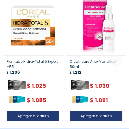
Plenitude Hidra-Total 5 Expert
Cicatricure Anti-Manchas
+55
50ml
1.206
1.212
$
$
$
1.025
$
1.030
$
1.085
$
1.091