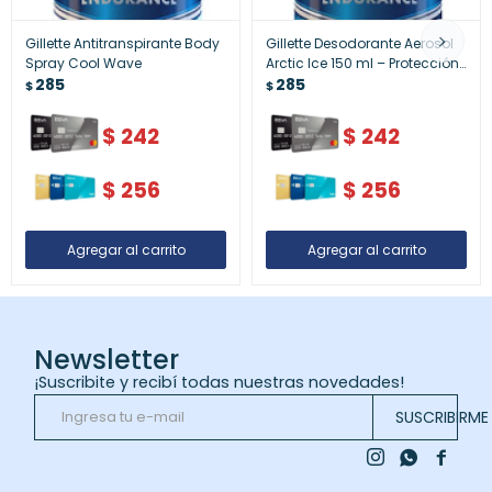
Gillette Antitranspirante Body
Gillette Desodorante Aerosol
Spray Cool Wave
Arctic Ice 150 ml – Protección
285
y Frescura
285
$
$
$
242
$
242
$
256
$
256
Newsletter
¡Suscribite y recibí todas nuestras novedades!
SUSCRIBIRME


