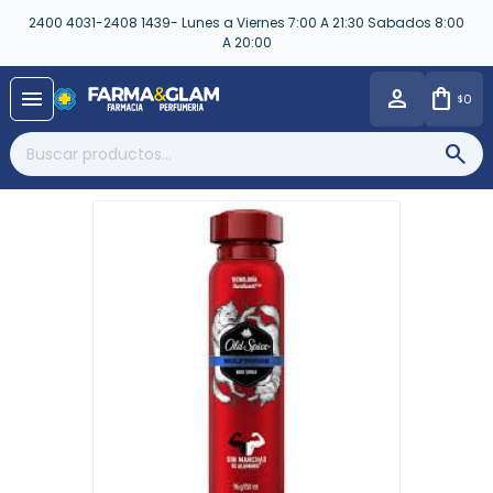
2400 4031-2408 1439- Lunes a Viernes 7:00 A 21:30 Sabados 8:00
A 20:00
close
menu
0
$