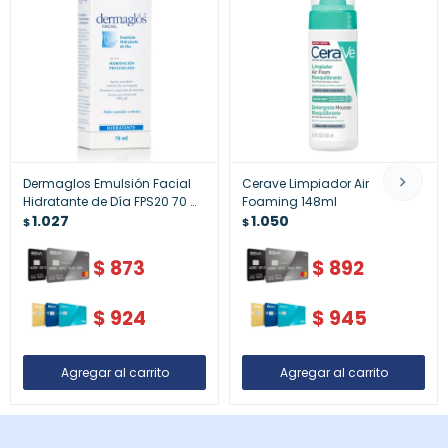
Dermaglos Emulsión Facial
Cerave Limpiador Air
Hidratante de Día FPS20 70 ml
Foaming 148ml
| Hidratación y Protección
1.027
1.050
$
$
Solar
$
873
$
892
$
924
$
945