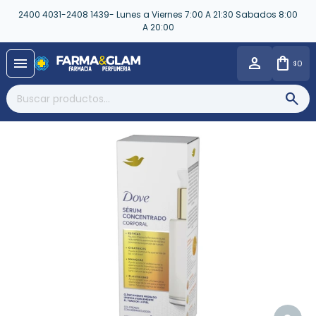
2400 4031-2408 1439- Lunes a Viernes 7:00 A 21:30 Sabados 8:00
A 20:00
close
menu
0
$