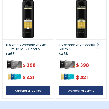
Tresemmé Acondicionador
Tresemmé Shampoo Brillo
500ml Brillo L ¿ Cabello
500ml L
Luminoso
468
468
$
$
$
398
$
398
$
421
$
421