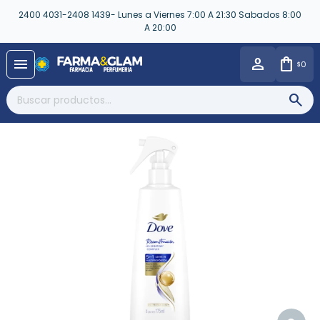
2400 4031-2408 1439- Lunes a Viernes 7:00 A 21:30 Sabados 8:00
A 20:00
close
menu
0
$