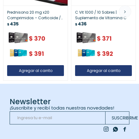
Prednisona 20 mg x20
C Vit 1000 / 10 Sobres |
Comprimidos – Corticoide /
Suplemento de Vitamina C
antiinflamatorio
435
436
$
$
$
370
$
371
$
391
$
392
Newsletter
¡Suscribite y recibí todas nuestras novedades!
SUSCRIBIRME


