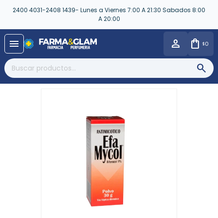
2400 4031-2408 1439- Lunes a Viernes 7:00 A 21:30 Sabados 8:00
A 20:00
close
menu
0
$