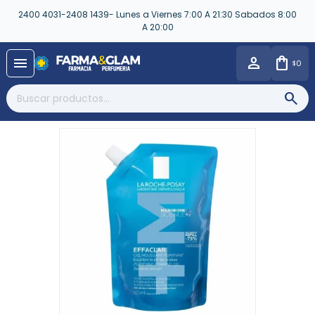
2400 4031-2408 1439- Lunes a Viernes 7:00 A 21:30 Sabados 8:00
A 20:00
close
menu
0
$