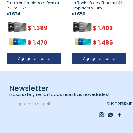
Emulsión Limpiadora Dermur
La Roche Posay Effaclar Gel
250ml 557
Limpiador 200ml
1.634
1.650
$
$
$
1.389
$
1.402
$
1.470
$
1.485
Newsletter
¡Suscribite y recibí todas nuestras novedades!
SUSCRIBIRME


