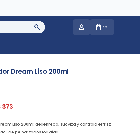
0
$
dor Dream Liso 200ml
$
373
ream Liso 200ml: desenreda, suaviza y controla el frizz
 fácil de peinar todos los días.