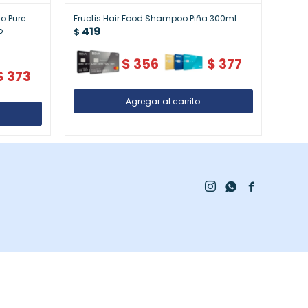
o Pure
Fructis Hair Food Shampoo Piña 300ml
Fruct
419
o
300m
$
41
$
$
356
$
377
$
373


