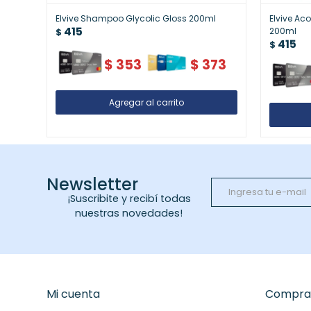
Elvive Shampoo Glycolic Gloss 200ml
Elvive Ac
415
200ml
$
415
$
$
353
$
373
Newsletter
¡Suscribite y recibí todas
nuestras novedades!
Mi cuenta
Compra