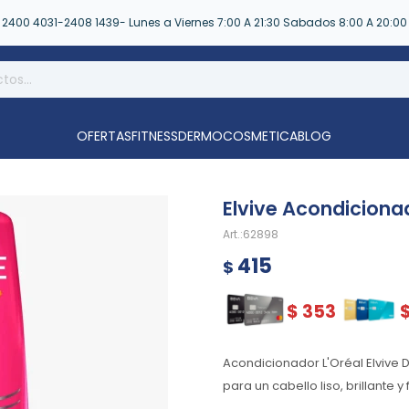
2400 4031-2408 1439- Lunes a Viernes 7:00 A 21:30 Sabados 8:00 A 20:00
OFERTAS
FITNESS
DERMOCOSMETICA
BLOG
Elvive Acondiciona
62898
415
$
$
353
Acondicionador L'Oréal Elvive D
para un cabello liso, brillante y