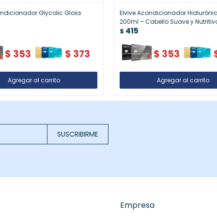
ondicionador Glycolic Gloss
Elvive Acondicionador Hialurónic
200ml – Cabello Suave y Nutritiv
415
$
$
353
$
373
$
353
SUSCRIBIRME
Empresa