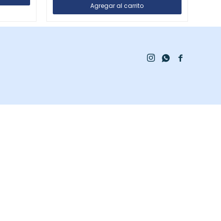


