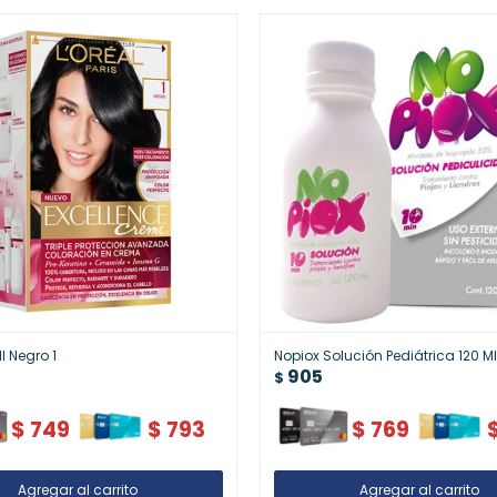
ll Negro 1
Nopiox Solución Pediátrica 120 M
905
$
$
749
$
793
$
769