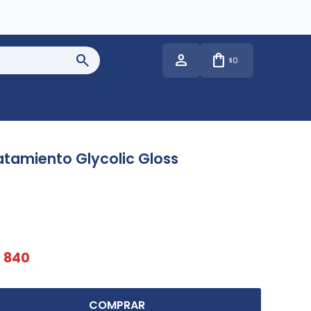
0
$
atamiento Glycolic Gloss
$
840
COMPRAR