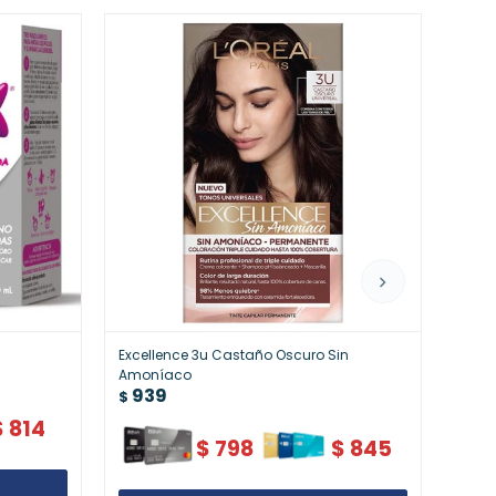
l
Excellence 3u Castaño Oscuro Sin
Exce
93
Amoníaco
$
939
$
$
814
$
798
$
845