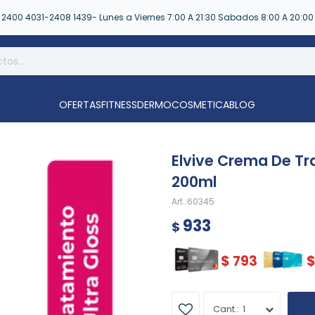
2400 4031-2408 1439- Lunes a Viernes 7:00 A 21:30 Sabados 8:00 A 20:00
OFERTAS
FITNESS
DERMOCOSMETICA
BLOG
Elvive Crema De Tr
200ml
60345
933
$
$
793
1