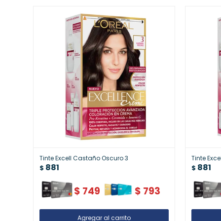
Tinte Excell Castaño Oscuro 3
Tinte Exce
881
881
$
$
$
749
$
793