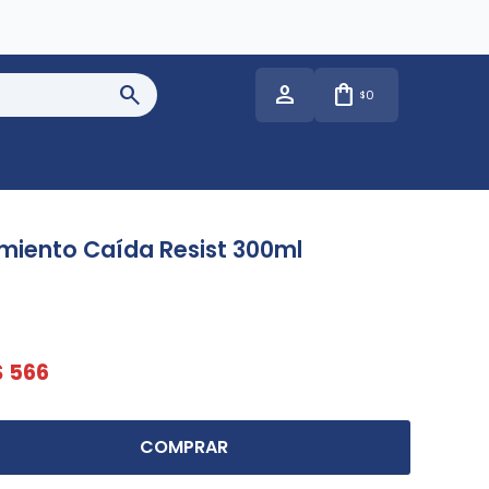
0
$
miento Caída Resist 300ml
$
566
COMPRAR