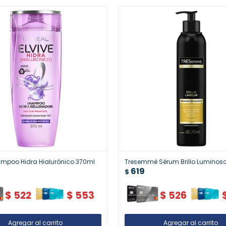
ampoo Hidra Hialurónico 370ml
Tresemmé Sérum Brillo Luminos
619
$
$
522
$
553
$
526