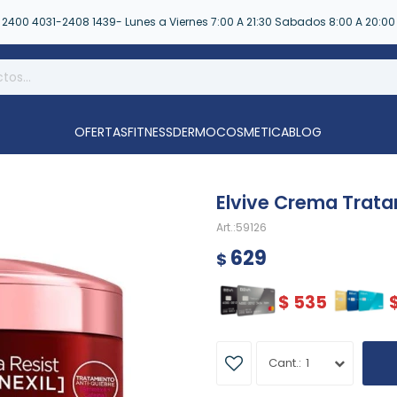
2400 4031-2408 1439- Lunes a Viernes 7:00 A 21:30 Sabados 8:00 A 20:00
OFERTAS
FITNESS
DERMOCOSMETICA
BLOG
Elvive Crema Trata
59126
629
$
$
535
1