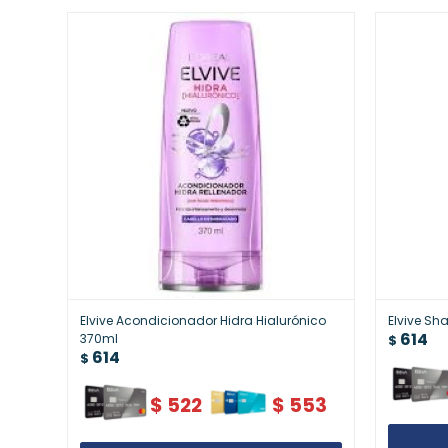
Elvive Acondicionador Hidra Hialurónico
Elvive Sh
614
370ml
$
614
$
$
522
$
553