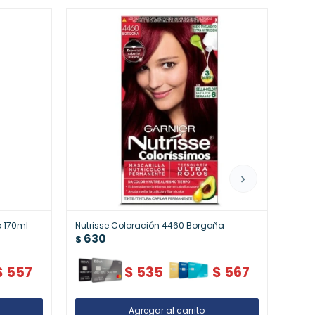
o 170ml
Nutrisse Coloración 4460 Borgoña
Capil
630
Repa
$
63
$
$
557
$
535
$
567