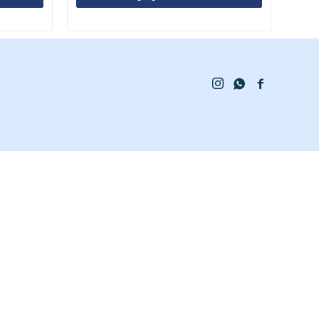


