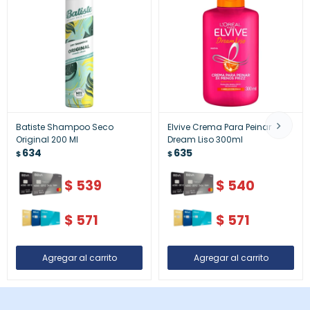
Batiste Shampoo Seco
Elvive Crema Para Peinar
Original 200 Ml
Dream Liso 300ml
634
635
$
$
$
539
$
540
$
571
$
571