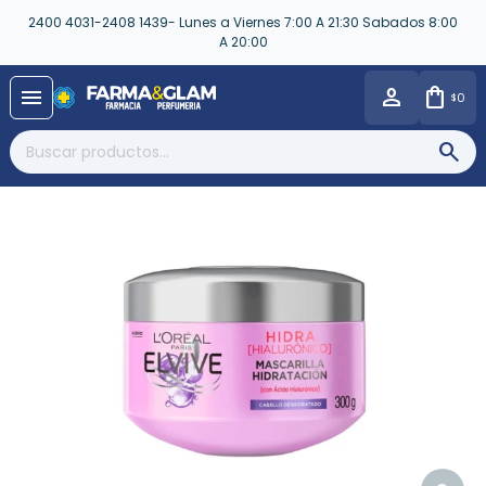
2400 4031-2408 1439- Lunes a Viernes 7:00 A 21:30 Sabados 8:00
A 20:00
close
menu
0
$