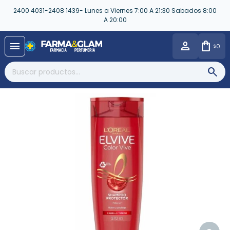
2400 4031-2408 1439- Lunes a Viernes 7:00 A 21:30 Sabados 8:00
A 20:00
close
menu
0
$