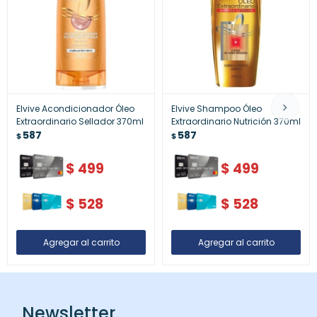
Elvive Acondicionador Óleo
Elvive Shampoo Óleo
Extraordinario Sellador 370ml
Extraordinario Nutrición 370ml
587
587
$
$
$
499
$
499
$
528
$
528
Newsletter