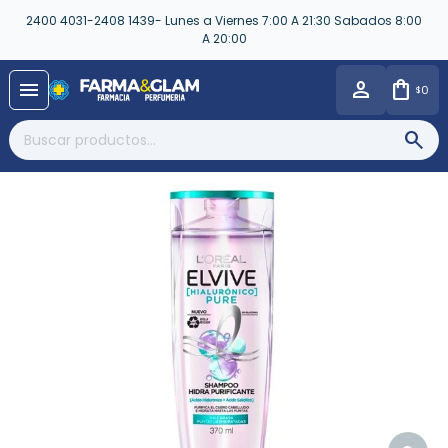
2400 4031-2408 1439- Lunes a Viernes 7:00 A 21:30 Sabados 8:00
A 20:00
close
menu
0
$