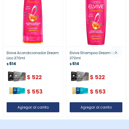
Elvive Acondicionador Dream
Elvive Shampoo Dream Liso
Liso 370ml
370ml
614
614
$
$
$
522
$
522
$
553
$
553