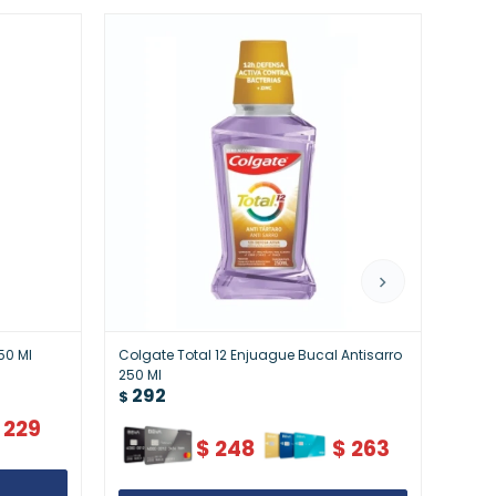
50 Ml
Colgate Total 12 Enjuague Bucal Antisarro
Colga
250 Ml
Mint 
292
29
Fresc
$
$
229
$
248
$
263