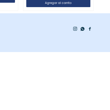


