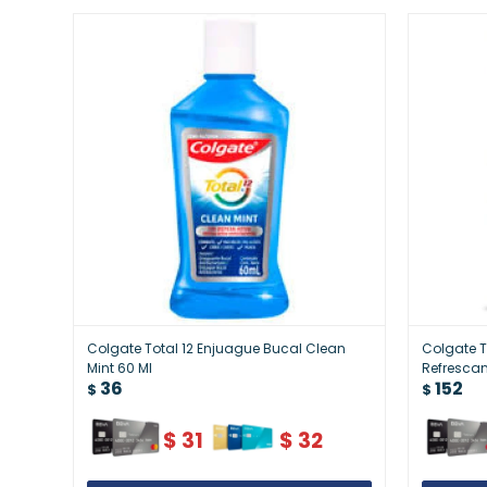
Colgate Total 12 Enjuague Bucal Clean
Colgate T
Mint 60 Ml
Refrescan
36
152
$
$
$
31
$
32