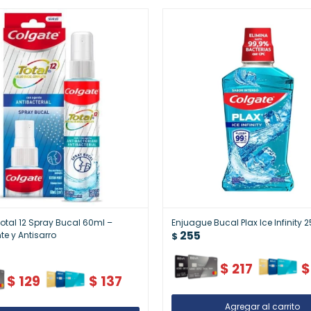
otal 12 Spray Bucal 60ml –
Enjuague Bucal Plax Ice Infinity 2
255
te y Antisarro
$
$
217
$
$
129
$
137