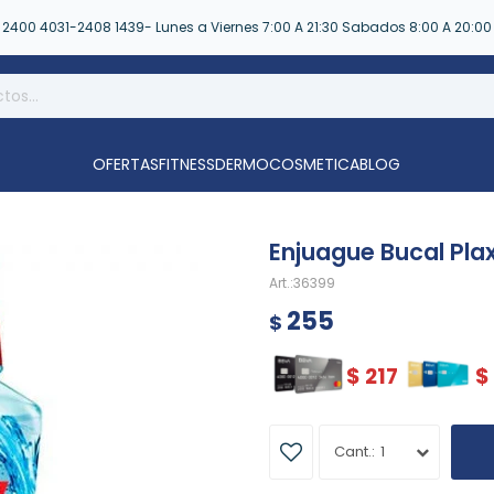
2400 4031-2408 1439- Lunes a Viernes 7:00 A 21:30 Sabados 8:00 A 20:00
OFERTAS
FITNESS
DERMOCOSMETICA
BLOG
Enjuague Bucal Plax
36399
255
$
$
217
$
1