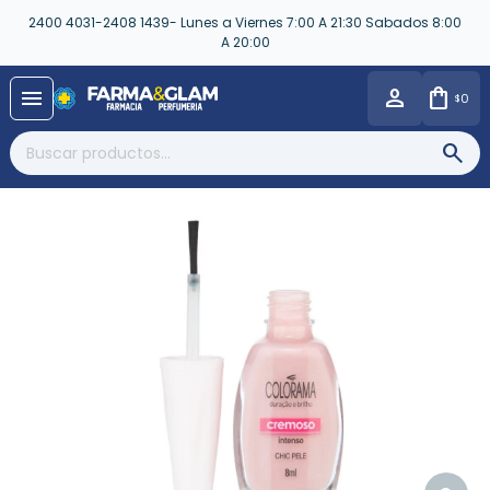
2400 4031-2408 1439- Lunes a Viernes 7:00 A 21:30 Sabados 8:00
A 20:00
close
menu
0
$