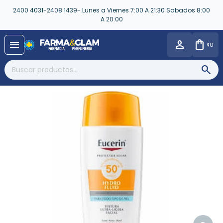
2400 4031-2408 1439- Lunes a Viernes 7:00 A 21:30 Sabados 8:00
A 20:00
close
menu
0
$