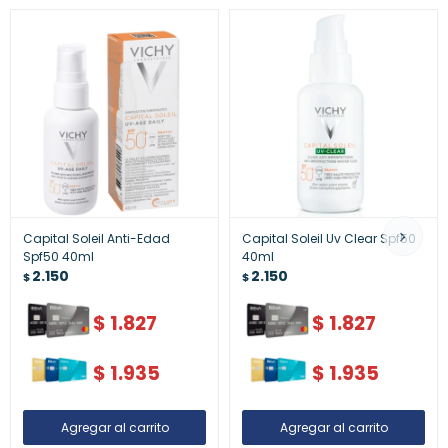
Capital Soleil Anti-Edad
Capital Soleil Uv Clear Spf50
Spf50 40ml
40ml
2.150
2.150
$
$
$
1.827
$
1.827
$
1.935
$
1.935