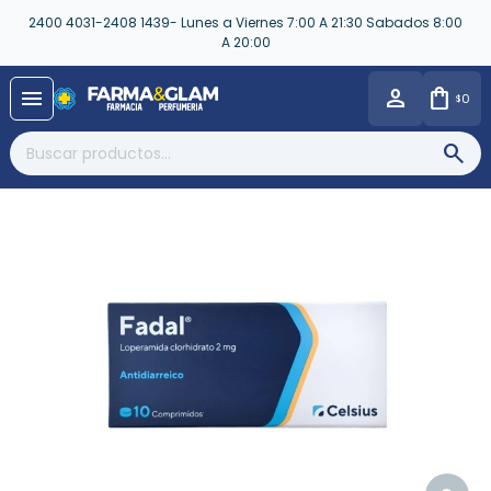
2400 4031-2408 1439- Lunes a Viernes 7:00 A 21:30 Sabados 8:00
A 20:00
close
menu
0
$