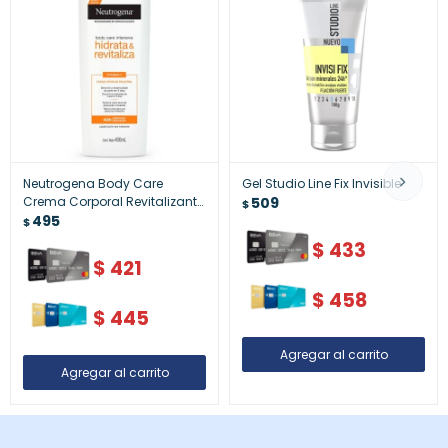
Neutrogena Body Care
Gel Studio Line Fix Invisible
Crema Corporal Revitalizante
509
$
400 Ml
495
$
$
433
$
421
$
458
$
445