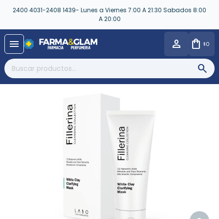
2400 4031-2408 1439- Lunes a Viernes 7:00 A 21:30 Sabados 8:00
A 20:00
close
menu
0
$