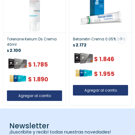
Toleriane Kerium Ds Crema
Betarretin Crema 0.05% 30 G
40ml
2.172
$
2.100
$
$
1.846
$
1.785
$
1.955
$
1.890
Newsletter
¡Suscribite y recibí todas nuestras novedades!