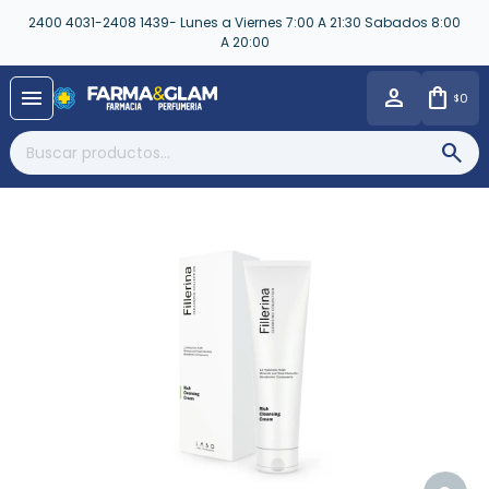
2400 4031-2408 1439- Lunes a Viernes 7:00 A 21:30 Sabados 8:00
A 20:00
close
menu
0
$