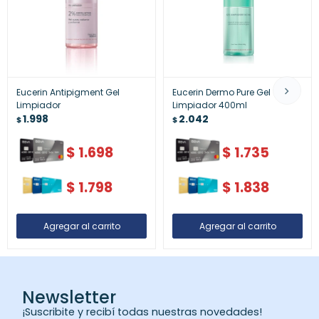
Eucerin Antipigment Gel
Eucerin Dermo Pure Gel
Limpiador
Limpiador 400ml
1.998
2.042
$
$
$
1.698
$
1.735
$
1.798
$
1.838
Newsletter
¡Suscribite y recibí todas nuestras novedades!