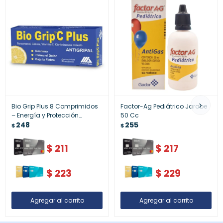
Bio Grip Plus 8 Comprimidos
Factor-Ag Pediátrico Jarabe
– Energía y Protección
50 Cc
Inmunológica
248
255
$
$
$
211
$
217
$
223
$
229