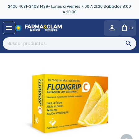
2400 4031-2408 1439- Lunes a Viernes 7:00 A 21:30 Sabados 8:00
A 20:00
close
menu
0
$