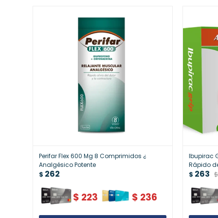
Perifar Flex 600 Mg 8 Comprimidos ¿
Ibupirac 
Analgésico Potente
Rápido d
262
263
$
$
$
$
223
$
236