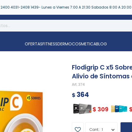
2400 4031-2408 1439- Lunes a Viernes 7:00 A 21:30 Sabados 8:00 A 20:00
OFERTAS
FITNESS
DERMOCOSMETICA
BLOG
Flodigrip C x5 Sobr
Alivio de Síntomas 
374
364
$
$
309
1