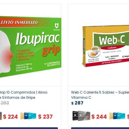
Grip 10 Comprimidos | Alivio
Web C Caliente 5 Sobres – Supl
e Síntomas de Gripe
Vitamina C
263
287
$
$
224
$
237
$
244