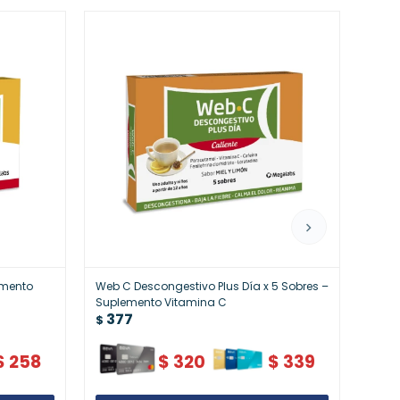
emento
Web C Descongestivo Plus Día x 5 Sobres –
Web C
37
Suplemento Vitamina C
$
377
$
$
258
$
320
$
339