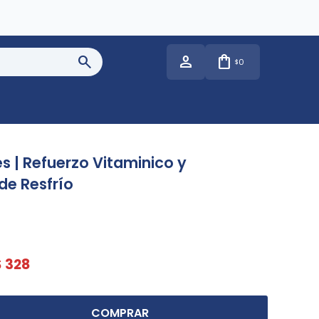
0
$
es | Refuerzo Vitaminico y
de Resfrío
$
328
COMPRAR