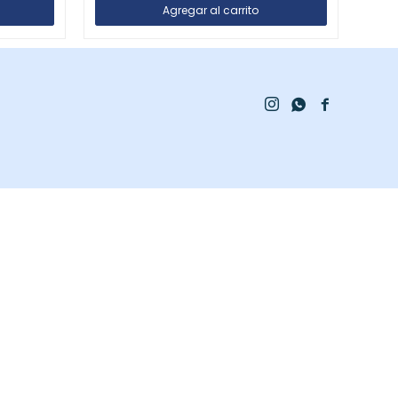


