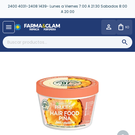
2400 4031-2408 1439- Lunes a Viernes 7:00 A 21:30 Sabados 8:00
A 20:00
close
menu
0
$