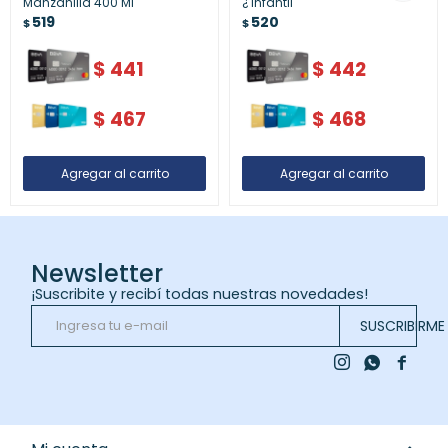
Manzanilla 400 Ml
¿ Infantil
519
520
$
$
$
441
$
442
$
467
$
468
Newsletter
¡Suscribite y recibí todas nuestras novedades!
SUSCRIBIRME


