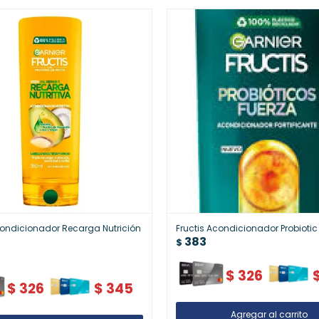
condicionador Recarga Nutrición
Fructis Acondicionador Probioti
383
$
$
326
$
326
$
345