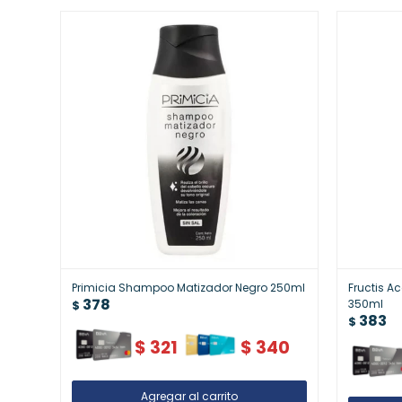
Primicia Shampoo Matizador Negro 250ml
Fructis A
378
350ml
$
383
$
$
321
$
340