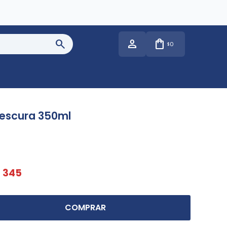
0
$
rescura 350ml
$
345
COMPRAR