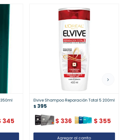
c 350ml
Elvive Shampoo Reparación Total 5 200ml
Elviv
395
39
$
$
$
345
$
336
$
355