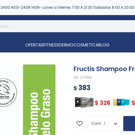
2400 4031-2408 1439- Lunes a Viernes 7:00 A 21:30 Sabados 8:00 A 20:00
OFERTAS
FITNESS
DERMOCOSMETICA
BLOG
Fructis Shampoo F
37488
383
$
$
326
1