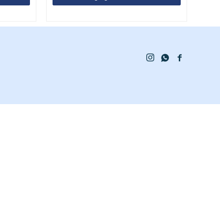


