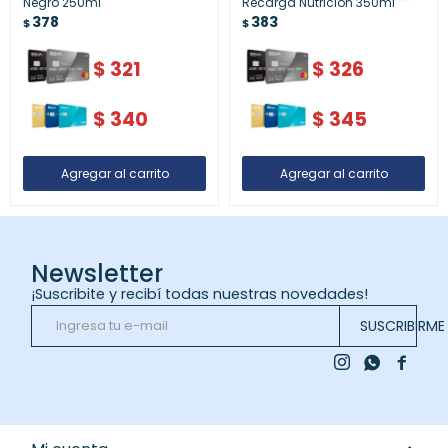
Negro 250ml
Recarga Nutrición 350ml
378
383
$
$
$
321
$
326
$
340
$
345
Newsletter
¡Suscribite y recibí todas nuestras novedades!
SUSCRIBIRME


