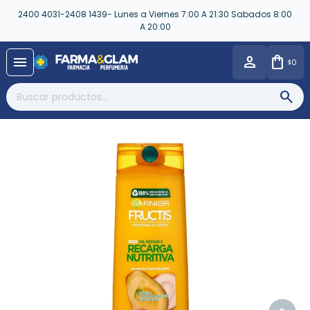
2400 4031-2408 1439- Lunes a Viernes 7:00 A 21:30 Sabados 8:00
A 20:00
close
menu
0
$