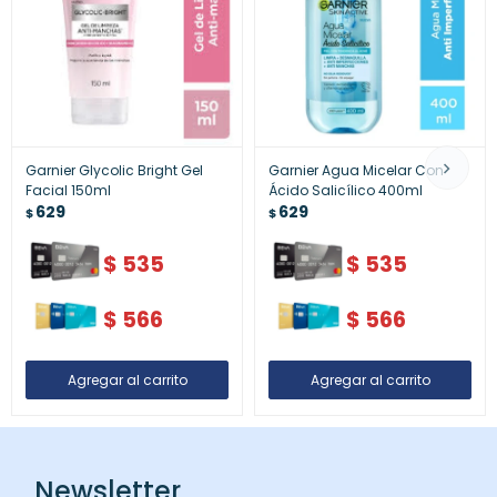
Garnier Glycolic Bright Gel
Garnier Agua Micelar Con
Facial 150ml
Ácido Salicílico 400ml
629
629
$
$
$
535
$
535
$
566
$
566
Newsletter