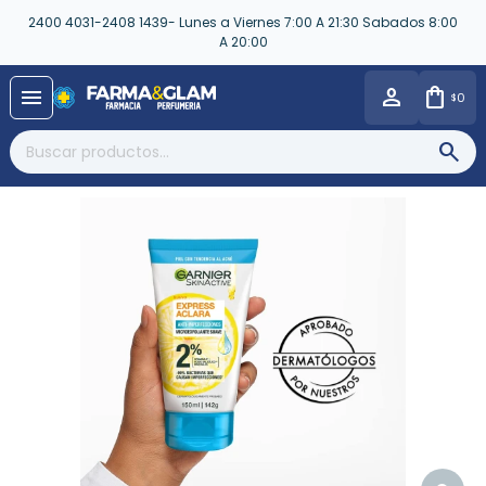
2400 4031-2408 1439- Lunes a Viernes 7:00 A 21:30 Sabados 8:00
A 20:00
close
menu
0
$