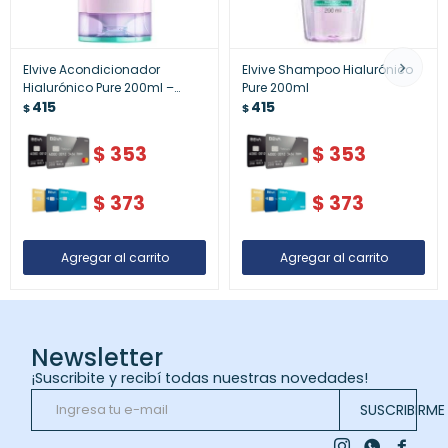
Elvive Acondicionador
Elvive Shampoo Hialurónico
Hialurónico Pure 200ml –
Pure 200ml
Cabello Suave y Nutritivo
415
415
$
$
$
353
$
353
$
373
$
373
Newsletter
¡Suscribite y recibí todas nuestras novedades!
SUSCRIBIRME


