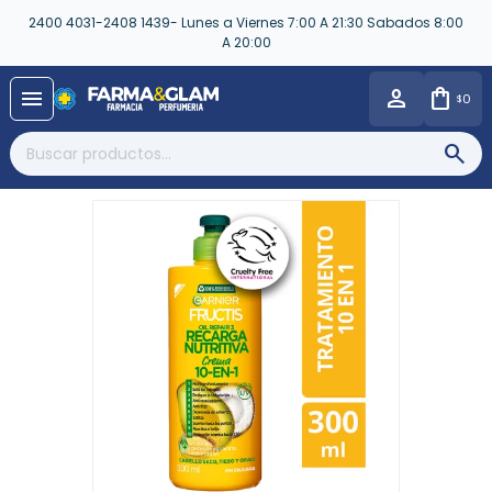
2400 4031-2408 1439- Lunes a Viernes 7:00 A 21:30 Sabados 8:00
A 20:00
close
menu
0
$