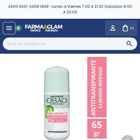
2400 4031-2408 1439- Lunes a Viernes 7:00 A 21:30 Sabados 8:00
A 20:00
close
menu
0
$