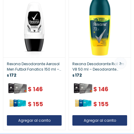
Rexona Desodorante Aerosol
Rexona Desodorante Roll On
Men Futbol Fanatics 150 ml –
V8 50 ml – Desodorante
Desodorante Masculino
172
Masculino
172
$
$
$
146
$
146
$
155
$
155