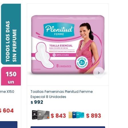
fume X150
Toallas Femeninas Plenitud Femme
Toall
Especial 8 Unidades
Abso
992
1.
$
$
$
604
$
843
$
893