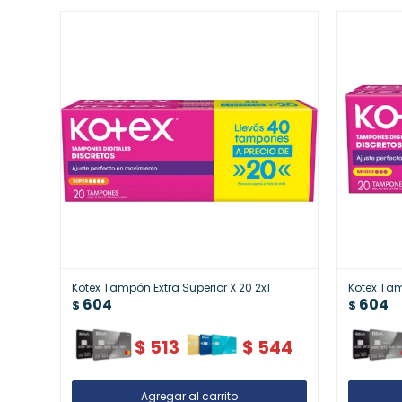
Kotex Tampón Extra Superior X 20 2x1
Kotex Tam
604
604
$
$
$
513
$
544