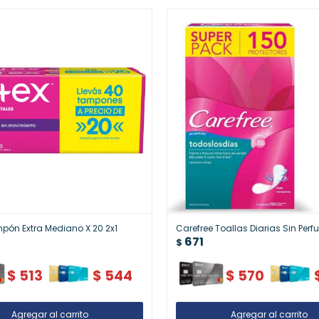
pón Extra Mediano X 20 2x1
Carefree Toallas Diarias Sin Per
671
$
$
513
$
544
$
570