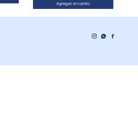


