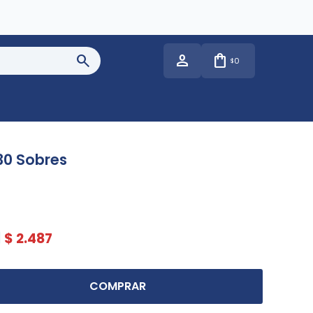
0
$
30 Sobres
$
2.487
COMPRAR