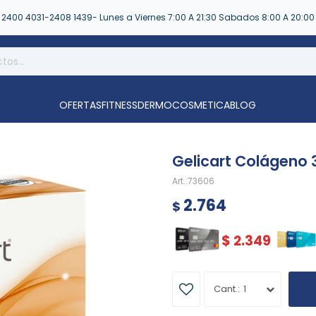
2400 4031-2408 1439- Lunes a Viernes 7:00 A 21:30 Sabados 8:00 A 20:00
OFERTAS
FITNESS
DERMOCOSMETICA
BLOG
Gelicart Colágeno 
73606
2.764
$
$
2.349
1