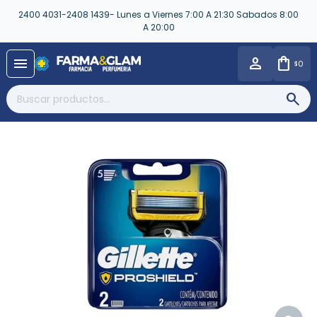
2400 4031-2408 1439- Lunes a Viernes 7:00 A 21:30 Sabados 8:00
A 20:00
close
menu
0
$