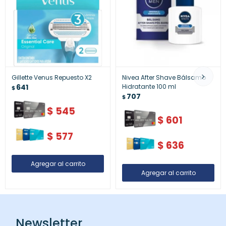
Gillette Venus Repuesto X2
Nivea After Shave Bálsamo
641
Hidratante 100 ml
$
707
$
$
545
$
601
$
577
$
636
Newsletter