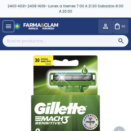
2400 4031-2408 1439- Lunes a Viernes 7:00 A 21:30 Sabados 8:00
A 20:00
close
menu
0
$