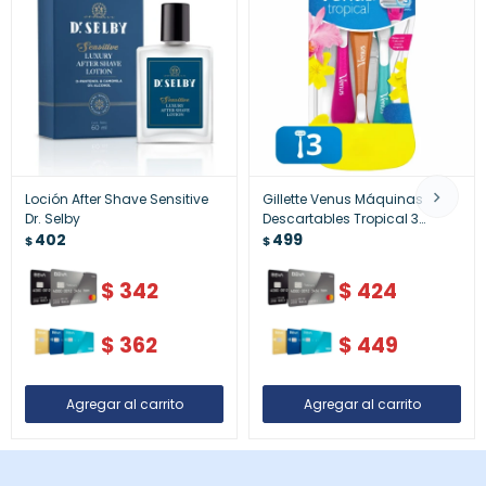
Loción After Shave Sensitive
Gillette Venus Máquinas
Dr. Selby
Descartables Tropical 3
402
Unidades – Afeitado
499
$
$
Femenino Aromático
$
342
$
424
$
362
$
449