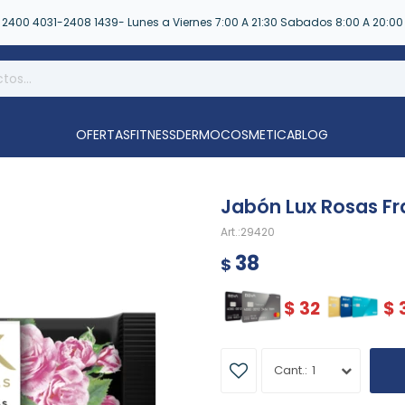
2400 4031-2408 1439- Lunes a Viernes 7:00 A 21:30 Sabados 8:00 A 20:00
OFERTAS
FITNESS
DERMOCOSMETICA
BLOG
Jabón Lux Rosas Fr
29420
38
$
$
32
$
1