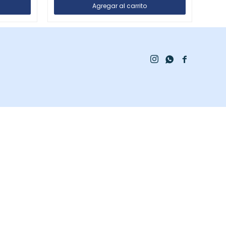


