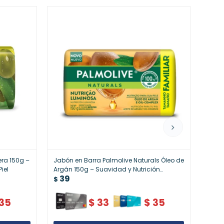
era 150g –
Jabón en Barra Palmolive Naturals Óleo de
Jabón
iel
Argán 150g – Suavidad y Nutrición
Aceit
39
39
Profunda
Cuid
$
$
35
$
33
$
35