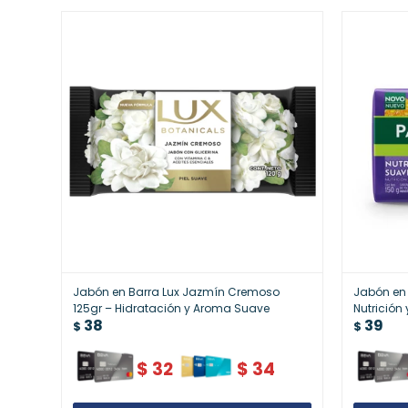
Jabón en Barra Lux Jazmín Cremoso
Jabón en 
125gr – Hidratación y Aroma Suave
Nutrición
38
39
Protecció
$
$
$
32
$
34