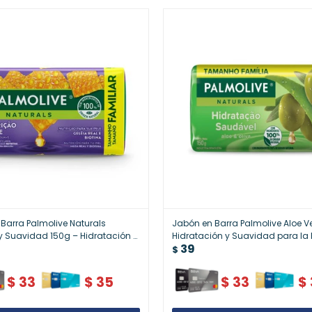
Barra Palmolive Naturals
Jabón en Barra Palmolive Aloe V
 y Suavidad 150g – Hidratación y
Hidratación y Suavidad para la P
39
n
$
$
33
$
35
$
33
$