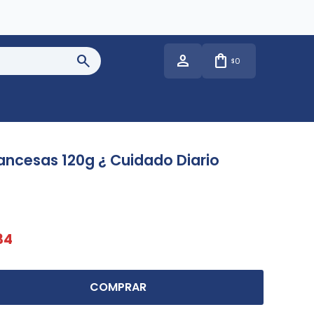
0
$
ancesas 120g ¿ Cuidado Diario
34
COMPRAR