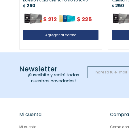
Koleston Color Crema Pomo Tono 40
Koleston
250
250
$
$
$
212
$
225
Newsletter
¡Suscribite y recibí todas
nuestras novedades!
Mi cuenta
Compra
Mi cuenta
Como com