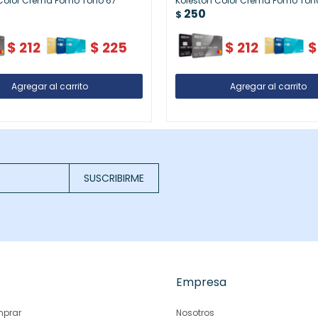
 Color Crema Pomo Tono 67
Koleston Color Crema Pomo Ton
250
$
$
212
$
225
$
212
$
SUSCRIBIRME
Empresa
prar
Nosotros