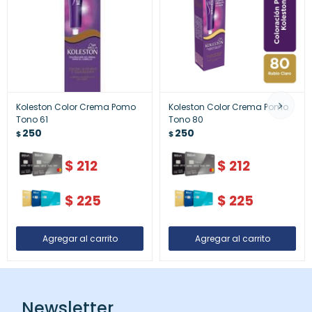
Koleston Color Crema Pomo
Koleston Color Crema Pomo
Tono 61
Tono 80
250
250
$
$
$
212
$
212
$
225
$
225
Newsletter