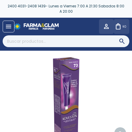
2400 4031-2408 1439- Lunes a Viernes 7:00 A 21:30 Sabados 8:00
A 20:00
close
menu
0
$