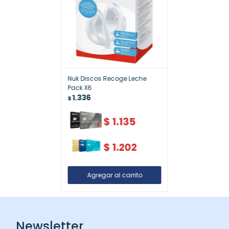
Nuk Discos Recoge Leche
Pack X6
1.336
$
$
1.135
$
1.202
Newsletter