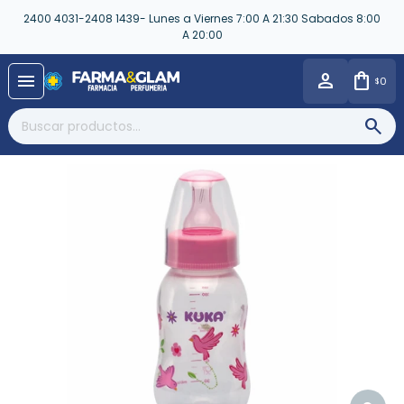
2400 4031-2408 1439- Lunes a Viernes 7:00 A 21:30 Sabados 8:00
A 20:00
close
menu
0
$