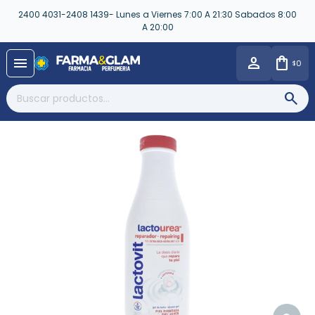
2400 4031-2408 1439- Lunes a Viernes 7:00 A 21:30 Sabados 8:00
A 20:00
close
menu
0
$