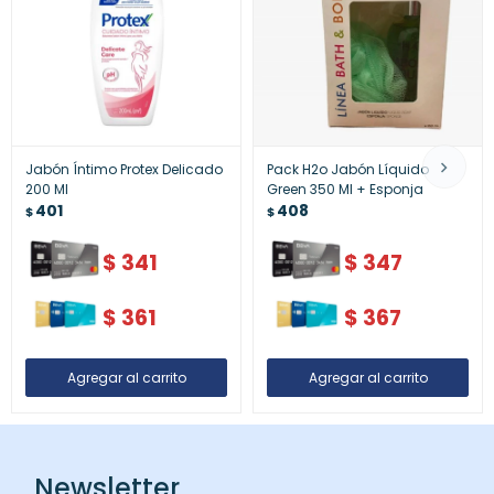
Jabón Íntimo Protex Delicado
Pack H2o Jabón Líquido
200 Ml
Green 350 Ml + Esponja
401
408
$
$
$
341
$
347
$
361
$
367
Newsletter