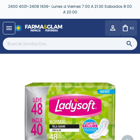
2400 4031-2408 1439- Lunes a Viernes 7:00 A 21:30 Sabados 8:00
A 20:00
close
menu
0
$