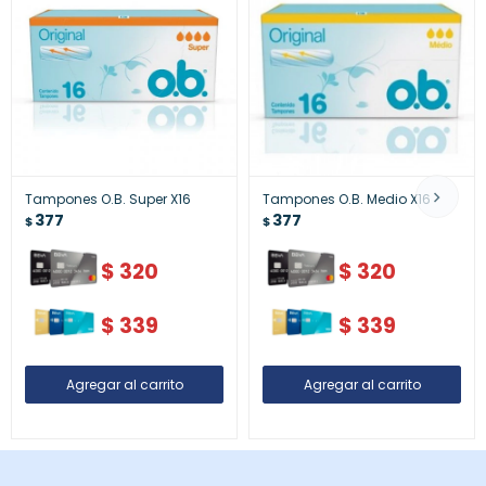
Tampones O.B. Super X16
Tampones O.B. Medio X16
377
377
$
$
$
320
$
320
$
339
$
339