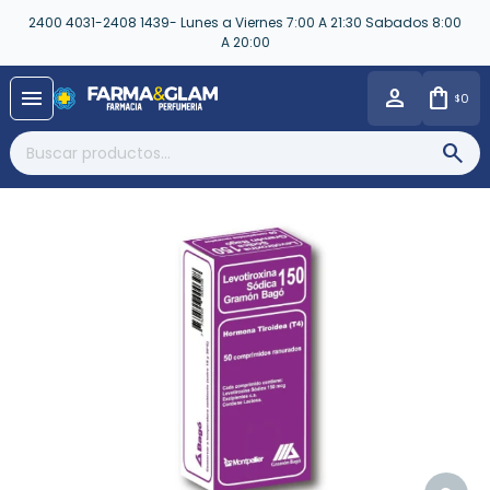
2400 4031-2408 1439- Lunes a Viernes 7:00 A 21:30 Sabados 8:00
A 20:00
close
menu
0
$