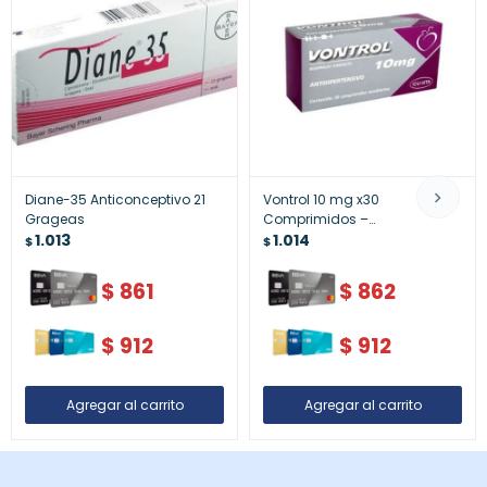
Diane-35 Anticonceptivo 21
Vontrol 10 mg x30
Grageas
Comprimidos –
1.013
Antihipertensivo
1.014
$
$
$
861
$
862
$
912
$
912