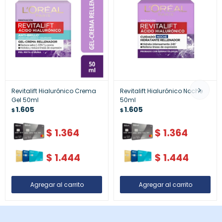
Revitalift Hialurónico Crema
Revitalift Hialurónico Noche
Gel 50ml
50ml
1.605
1.605
$
$
$
1.364
$
1.364
$
1.444
$
1.444