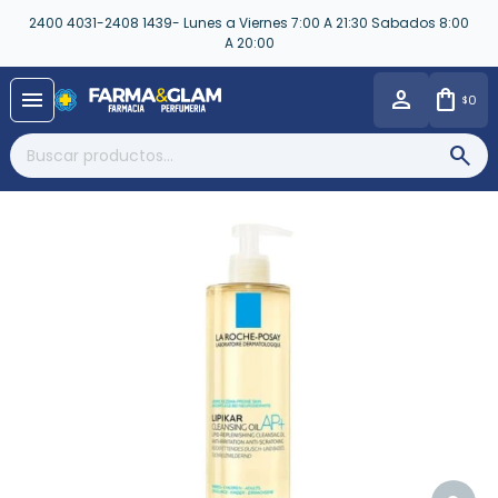
2400 4031-2408 1439- Lunes a Viernes 7:00 A 21:30 Sabados 8:00
A 20:00
close
menu
0
$