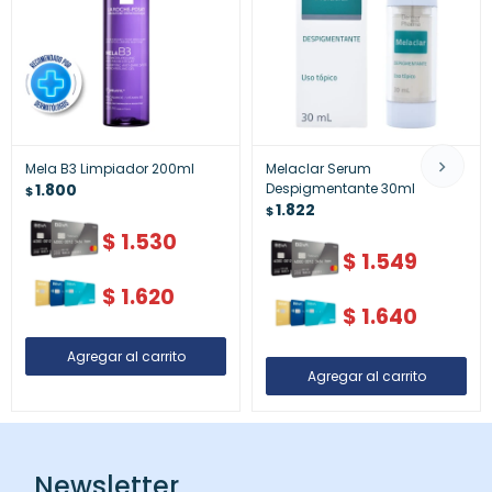
Mela B3 Limpiador 200ml
Melaclar Serum
1.800
Despigmentante 30ml
$
1.822
$
$
1.530
$
1.549
$
1.620
$
1.640
Newsletter