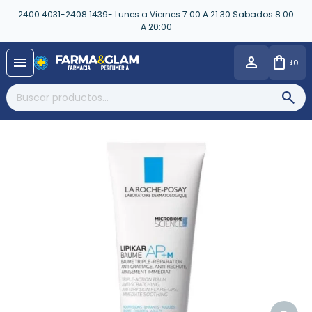
2400 4031-2408 1439- Lunes a Viernes 7:00 A 21:30 Sabados 8:00
A 20:00
close
menu
0
$