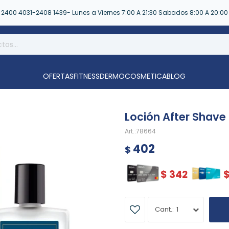
2400 4031-2408 1439- Lunes a Viernes 7:00 A 21:30 Sabados 8:00 A 20:00
OFERTAS
FITNESS
DERMOCOSMETICA
BLOG
Loción After Shave 
78664
402
$
$
342
1