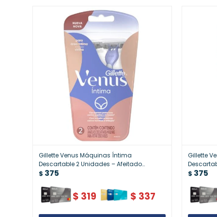
Gillette Venus Máquinas Íntima
Gillette 
Descartable 2 Unidades – Afeitado
Descartab
375
375
Delicado
Femenino
$
$
$
319
$
337