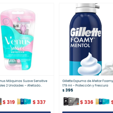
Venus Máquinas Suave Sensitive
Gillette Espuma de Afeitar Foam
les 2 Unidades – Afeitado
179 ml – Protección y Frescura
395
 Suave
$
$
319
$
337
$
336