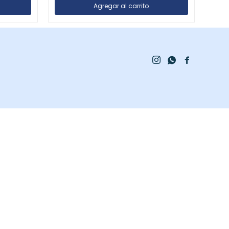


