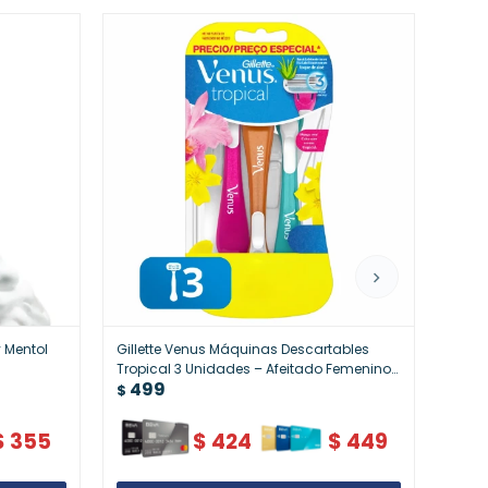
y Mentol
Gillette Venus Máquinas Descartables
Gille
Tropical 3 Unidades – Afeitado Femenino
Sensi
499
55
Aromático
$
$
$
355
$
424
$
449